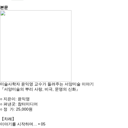
본문
미술사학자 윤익영 교수가 들려주는 서양미술 이야기
『서양미술의 뿌리 사랑, 비극, 문명의 신화』
○ 지은이: 윤익영
○ 펴낸곳: 참터미디어
○ 정 가: 25,000원
【차례】
이야기를 시작하며… • 05