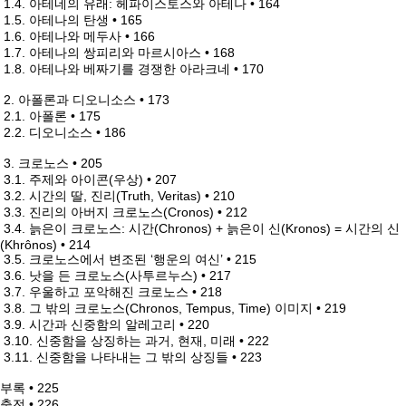
1.4. 아테네의 유래: 헤파이스토스와 아테나 • 164
1.5. 아테나의 탄생 • 165
1.6. 아테나와 메두사 • 166
1.7. 아테나의 쌍피리와 마르시아스 • 168
1.8. 아테나와 베짜기를 경쟁한 아라크네 • 170
2. 아폴론과 디오니소스 • 173
2.1. 아폴론 • 175
2.2. 디오니소스 • 186
3. 크로노스 • 205
3.1. 주제와 아이콘(우상) • 207
3.2. 시간의 딸, 진리(Truth, Veritas) • 210
3.3. 진리의 아버지 크로노스(Cronos) • 212
3.4. 늙은이 크로노스: 시간(Chronos) + 늙은이 신(Kronos) = 시간의 신
(Khrônos) • 214
3.5. 크로노스에서 변조된 ‘행운의 여신’ • 215
3.6. 낫을 든 크로노스(사투르누스) • 217
3.7. 우울하고 포악해진 크로노스 • 218
3.8. 그 밖의 크로노스(Chronos, Tempus, Time) 이미지 • 219
3.9. 시간과 신중함의 알레고리 • 220
3.10. 신중함을 상징하는 과거, 현재, 미래 • 222
3.11. 신중함을 나타내는 그 밖의 상징들 • 223
부록 • 225
출전 • 226